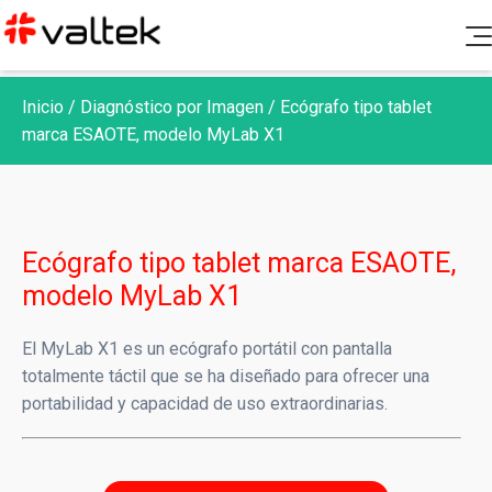
Productos
Inicio
/
Diagnóstico por Imagen
/
Ecógrafo tipo tablet
Soporte Post Venta
Diagnóstico Clínico
marca ESAOTE, modelo MyLab X1
Blog
Química Clínica
Documentación
Nosotros
Hematología
Canal de denuncias
Fichas de seguridad e insertos
Ecógrafo tipo tablet marca ESAOTE,
Microbiología
Contacto
modelo MyLab X1
Certificados de calidad
Aseguramiento de calidad
Controles y calibradores
El MyLab X1 es un ecógrafo portátil con pantalla
Biología Molecular
totalmente táctil que se ha diseñado para ofrecer una
Ir a Portal Valtek
Política de Rechazos y Devoluciones
portabilidad y capacidad de uso extraordinarias.
Coagulación
Gases y Electrolitos