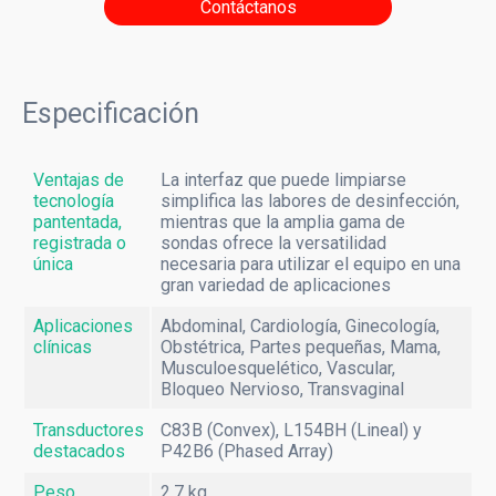
Contáctanos
HPLC
Informática médica
Inmunoensayo
Especificación
Point of Care Testing
Ventajas de
La interfaz que puede limpiarse
Uroanálisis
tecnología
simplifica las labores de desinfección,
pantentada,
mientras que la amplia gama de
registrada o
sondas ofrece la versatilidad
VHS
única
necesaria para utilizar el equipo en una
gran variedad de aplicaciones
Diagnóstico por Imagen
Aplicaciones
Abdominal, Cardiología, Ginecología,
clínicas
Obstétrica, Partes pequeñas, Mama,
Ecografía
Musculoesquelético, Vascular,
Bloqueo Nervioso, Transvaginal
Radiografía
Transductores
C83B (Convex), L154BH (Lineal) y
destacados
P42B6 (Phased Array)
Mamografía
Peso
2.7 kg