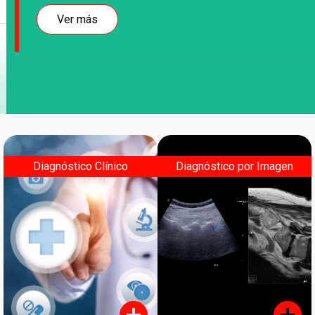
HPLC
Ver más
Informática médica
Inmunoensayo
Point of Care Testing
Uroanálisis
VHS
Diagnóstico Clínico
Diagnóstico por Imagen
Diagnóstico por Imagen
Ecografía
Radiografía
Mamografía