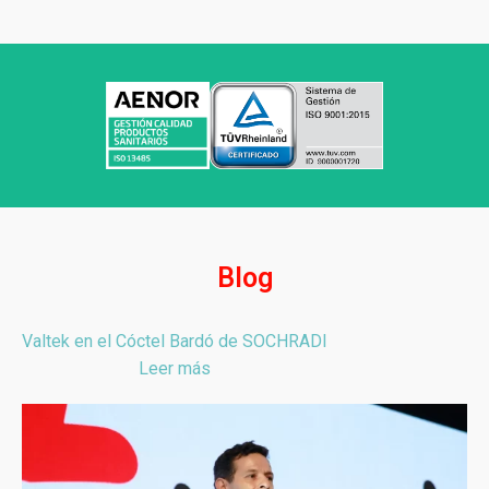
Blog
Valtek en el Cóctel Bardó de SOCHRADI
Leer más