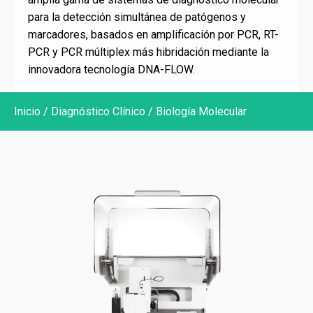
HPLC
para la detección simultánea de patógenos y
marcadores, basados en amplificación por PCR, RT-
Informática médica
PCR y PCR múltiplex más hibridación mediante la
Inmunoensayo
innovadora tecnología DNA-FLOW.
Point of Care Testing
Inicio
/
Diagnóstico Clínico
/ Biología Molecular
Uroanálisis
VHS
Diagnóstico por Imagen
Ecografía
Radiografía
Mamografía