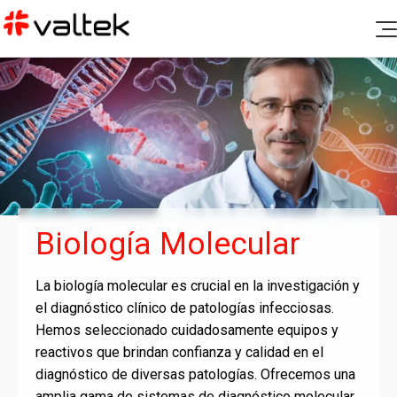
Productos
Soporte Post Venta
Diagnóstico Clínico
Blog
Química Clínica
Documentación
Nosotros
Hematología
Canal de denuncias
Fichas de seguridad e insertos
Microbiología
Contacto
Biología Molecular
Certificados de calidad
Aseguramiento de calidad
Controles y calibradores
La biología molecular es crucial en la investigación y
Biología Molecular
Ir a Portal Valtek
el diagnóstico clínico de patologías infecciosas.
Política de Rechazos y Devoluciones
Hemos seleccionado cuidadosamente equipos y
Coagulación
reactivos que brindan confianza y calidad en el
Gases y Electrolitos
diagnóstico de diversas patologías. Ofrecemos una
amplia gama de sistemas de diagnóstico molecular