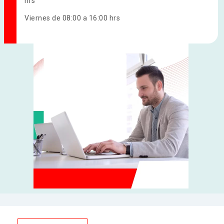
hrs
HPLC
Viernes de 08:00 a 16:00 hrs
Informática médica
Inmunoensayo
Point of Care Testing
Uroanálisis
VHS
Diagnóstico por Imagen
Ecografía
Radiografía
Mamografía