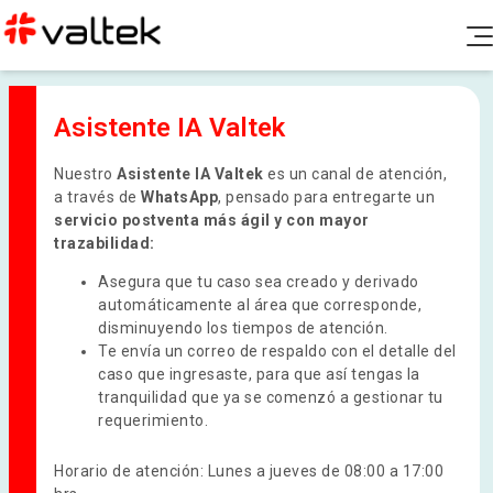
Productos
Soporte Post Venta
Asistente IA Valtek
Diagnóstico Clínico
Blog
Nuestro
Asistente IA Valtek
es un canal de atención,
Química Clínica
Documentación
a través de
WhatsApp
, pensado para entregarte un
Nosotros
servicio postventa más ágil y con mayor
Hematología
trazabilidad:
Canal de denuncias
Fichas de seguridad e insertos
Microbiología
Contacto
Asegura que tu caso sea creado y derivado
Certificados de calidad
automáticamente al área que corresponde,
Aseguramiento de calidad
disminuyendo los tiempos de atención.
Controles y calibradores
Te envía un correo de respaldo con el detalle del
Biología Molecular
caso que ingresaste, para que así tengas la
Ir a Portal Valtek
Política de Rechazos y Devoluciones
tranquilidad que ya se comenzó a gestionar tu
Coagulación
requerimiento.
Gases y Electrolitos
Horario de atención: Lunes a jueves de 08:00 a 17:00