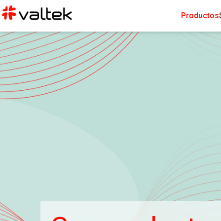
Productos
Diagnóst
Qu
M
Asegur
Bio
Gase
Inf
I