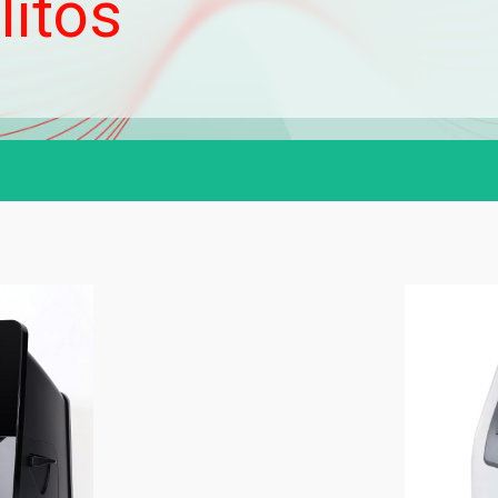
litos
 of Care Testing
Uroanálisis
VHS