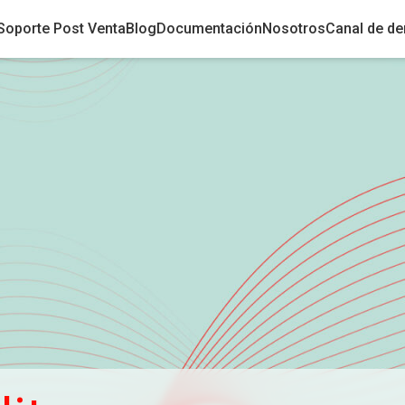
Soporte Post Venta
Blog
Documentación
Nosotros
Canal de de
Fichas de seguridad e insertos
ico Clínico
Diagnóstico por Imagen
Certificados de calidad
ímica Clínica
Ecografía
Controles y calibradores
Hematología
Radiografía
Política de Rechazos y Devoluciones
icrobiología
Mamografía
amiento de calidad
Monitores Médicos
logía Molecular
Resonancia Magnética
Coagulación
s y Electrolitos
HPLC
ormática médica
nmunoensayo