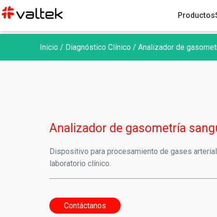
Productos
Inicio
/
Diagnóstico Clínico
/
Analizador de gasomet
Diagnóst
Qu
M
Analizador de gasometría sang
Asegur
Bio
Dispositivo para procesamiento de gases arteria
laboratorio clínico.
Gase
Inf
Contáctanos
I