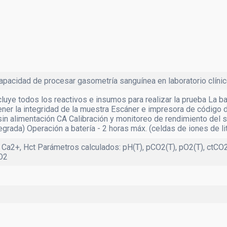
 of Care Testing
Uroanálisis
VHS
capacidad de procesar gasometría sanguínea en laboratorio clínic
luye todos los reactivos e insumos para realizar la prueba La ba
ner la integridad de la muestra Escáner e impresora de código d
sin alimentación CA Calibración y monitoreo de rendimiento de
egrada) Operación a batería - 2 horas máx. (celdas de iones de lit
, Ca2+, Hct Parámetros calculados: pH(T), pCO2(T), pO2(T), ctCO
sO2