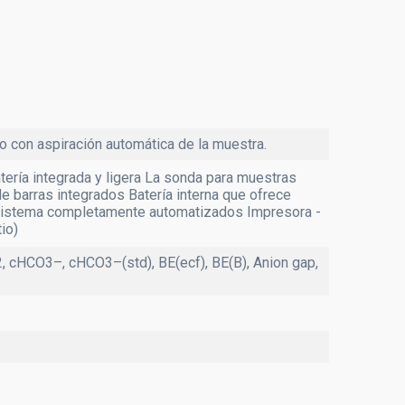
o con aspiración automática de la muestra.
tería integrada y ligera La sonda para muestras
e barras integrados Batería interna que ofrece
l sistema completamente automatizados Impresora -
io)
2, cHCO3–, cHCO3–(std), BE(ecf), BE(B), Anion gap,