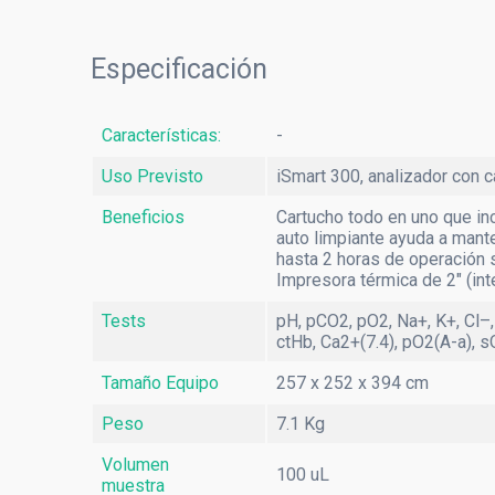
Point
Especificación
Características:
-
Uso Previsto
iSmart 300, analizador con 
Beneficios
Cartucho todo en uno que inc
auto limpiante ayuda a mante
hasta 2 horas de operación 
Impresora térmica de 2″ (int
Tests
pH, pCO2, pO2, Na+, K+, Cl–
ctHb, Ca2+(7.4), pO2(A-a), 
Tamaño Equipo
257 x 252 x 394 cm
Peso
7.1 Kg
Volumen
100 uL
muestra