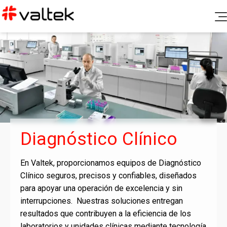
Productos
Soporte Post Venta
Diagnóstico Clínico
Blog
Química Clínica
Documentación
Nosotros
Hematología
Canal de denuncias
Fichas de seguridad e insertos
Microbiología
Contacto
Diagnóstico Clínico
Certificados de calidad
Aseguramiento de calidad
Controles y calibradores
En Valtek, proporcionamos equipos de Diagnóstico
Biología Molecular
Ir a Portal Valtek
Clínico seguros, precisos y confiables, diseñados
Política de Rechazos y Devoluciones
para apoyar una operación de excelencia y sin
Coagulación
interrupciones. Nuestras soluciones entregan
Gases y Electrolitos
resultados que contribuyen a la eficiencia de los
laboratorios y unidades clínicas mediante tecnología