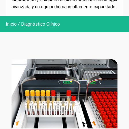
HPLC
avanzada y un equipo humano altamente capacitado.
Informática médica
Inicio
/ Diagnóstico Clínico
Inmunoensayo
Point of Care Testing
Uroanálisis
VHS
Diagnóstico por Imagen
Ecografía
Radiografía
Mamografía