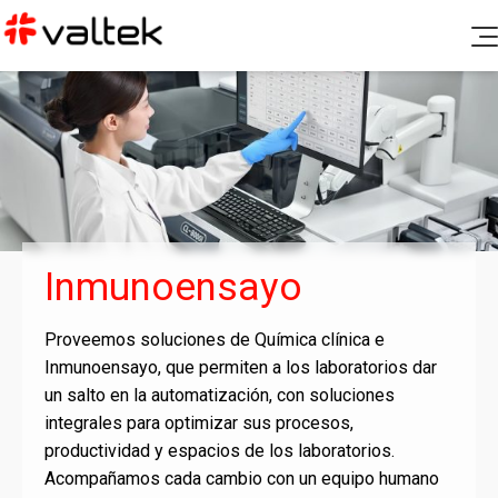
Productos
Soporte Post Venta
Diagnóstico Clínico
Blog
Química Clínica
Documentación
Nosotros
Hematología
Canal de denuncias
Fichas de seguridad e insertos
Inmunoensayo
Microbiología
Contacto
Certificados de calidad
Aseguramiento de calidad
Proveemos soluciones de Química clínica e
Controles y calibradores
Inmunoensayo, que permiten a los laboratorios dar
Biología Molecular
Ir a Portal Valtek
un salto en la automatización, con soluciones
Política de Rechazos y Devoluciones
Coagulación
integrales para optimizar sus procesos,
productividad y espacios de los laboratorios.
Gases y Electrolitos
Acompañamos cada cambio con un equipo humano