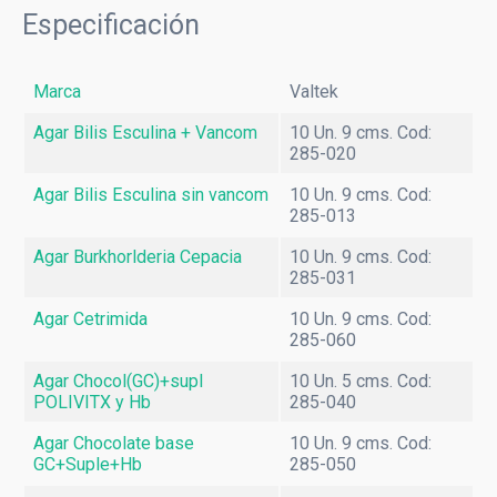
HPLC
Especificación
Informática médica
Marca
Valtek
Inmunoensayo
Agar Bilis Esculina + Vancom
10 Un. 9 cms. Cod:
Point of Care Testing
285-020
Agar Bilis Esculina sin vancom
10 Un. 9 cms. Cod:
Uroanálisis
285-013
VHS
Agar Burkhorlderia Cepacia
10 Un. 9 cms. Cod:
285-031
Diagnóstico por Imagen
Agar Cetrimida
10 Un. 9 cms. Cod:
285-060
Ecografía
Agar Chocol(GC)+supl
10 Un. 5 cms. Cod:
POLIVITX y Hb
285-040
Radiografía
Agar Chocolate base
10 Un. 9 cms. Cod:
Mamografía
GC+Suple+Hb
285-050