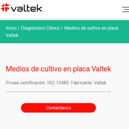
Productos
Inicio
/
Diagnóstico Clínico
/
Medios de cultivo en placa
Soporte Post Venta
Diagnóstico Clínico
Valtek
Blog
Química Clínica
Documentación
Nosotros
Hematología
Canal de denuncias
Fichas de seguridad e insertos
Medios de cultivo en placa Valtek
Microbiología
Contacto
Certificados de calidad
Posee certificación ISO 13485. Fabricante: Valtek
Aseguramiento de calidad
Controles y calibradores
Biología Molecular
Ir a Portal Valtek
Política de Rechazos y Devoluciones
Contáctanos
Coagulación
Gases y Electrolitos