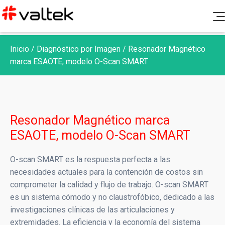
Productos
Inicio
/
Diagnóstico por Imagen
/
Resonador Magnético
Soporte Post Venta
Diagnóstico Clínico
marca ESAOTE, modelo O-Scan SMART
Blog
Química Clínica
Documentación
Nosotros
Hematología
Canal de denuncias
Fichas de seguridad e insertos
Resonador Magnético marca
Microbiología
Contacto
ESAOTE, modelo O-Scan SMART
Certificados de calidad
Aseguramiento de calidad
Controles y calibradores
O-scan SMART es la respuesta perfecta a las
Biología Molecular
necesidades actuales para la contención de costos sin
Ir a Portal Valtek
Política de Rechazos y Devoluciones
comprometer la calidad y flujo de trabajo. O-scan SMART
Coagulación
es un sistema cómodo y no claustrofóbico, dedicado a las
investigaciones clínicas de las articulaciones y
Gases y Electrolitos
extremidades. La eficiencia y la economía del sistema