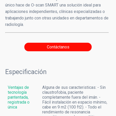
HPLC
único hace de O-scan SMART una solución ideal para
aplicaciones independientes, clínicas especializadas o
Informática médica
trabajando junto con otras unidades en departamentos de
radiología.
Inmunoensayo
Point of Care Testing
Uroanálisis
Contáctanos
VHS
Especificación
Diagnóstico por Imagen
Ecografía
Ventajas de
Alguna de sus caracteristicas: - Sin
tecnología
claustrofobia, paciente
Radiografía
pantentada,
completamente fuera del imán. -
registrada o
Fácil instalación en espacio mínimo,
Mamografía
única
cabe en 9 m2 (100 ft2). - Todo el
rendimiento de resonancia