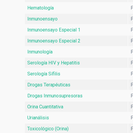
Hematología
P
Inmunoensayo
P
Inmunoensayo Especial 1
P
Inmunoensayo Especial 2
P
Inmunología
P
Serología HIV y Hepatitis
P
Serología Sífilis
P
Drogas Terapéuticas
P
Drogas Inmunosupresoras
P
Orina Cuantitativa
P
Urianálisis
P
Toxicológico (Orina)
P