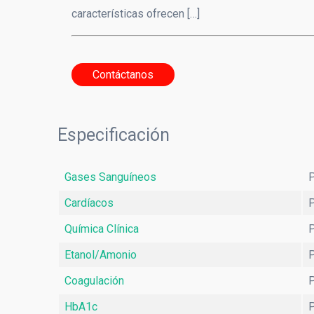
características ofrecen […]
Point
Contáctanos
Especificación
Gases Sanguíneos
P
Cardíacos
P
Química Clínica
P
Etanol/Amonio
P
Coagulación
P
HbA1c
P