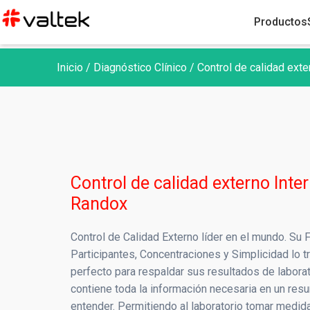
Productos
Inicio
/
Diagnóstico Clínico
/
Control de calidad ext
Diagnóst
Qu
M
Control de calidad externo Inte
Asegur
Randox
Bio
Control de Calidad Externo líder en el mundo. Su 
Gase
Participantes, Concentraciones y Simplicidad lo t
perfecto para respaldar sus resultados de laborat
Inf
contiene toda la información necesaria en un resu
I
entender. Permitiendo al laboratorio tomar medid